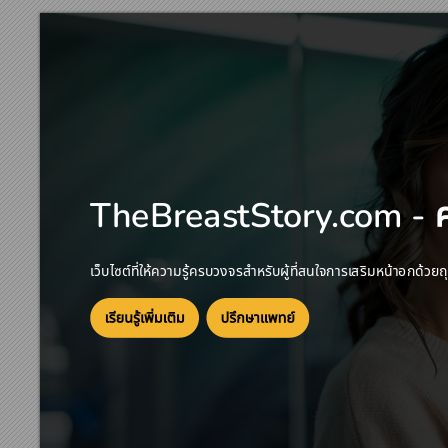
T
heBreas
tStor
y
.
c
om - 




























