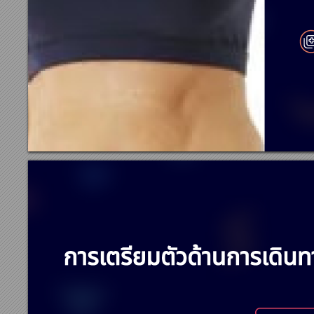






