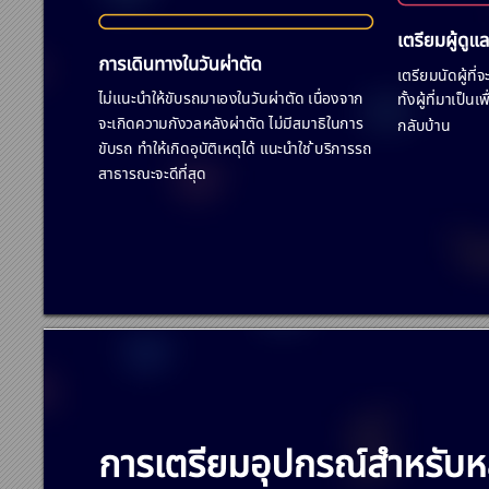







































