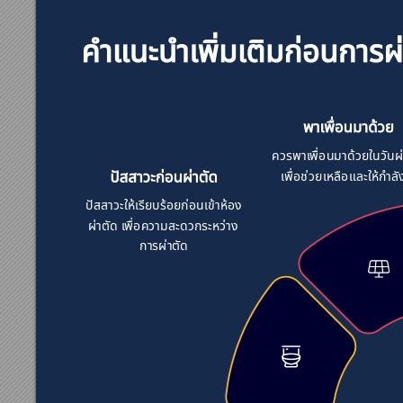

































