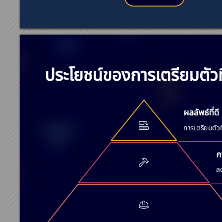













